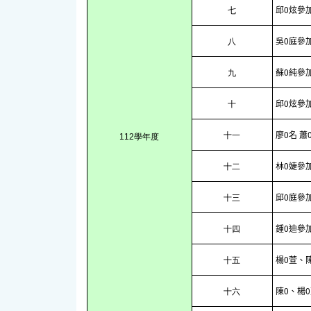
邱0炫參加
七
吳0庭參加
八
蘇0純參加
九
邱0炫參加
十
廖0名 
十一
112學年度
林0婕參加
十二
邱0庭參加
十三
鍾0迪參
十四
楊0萱、陳
十五
陳0、楊0
十六