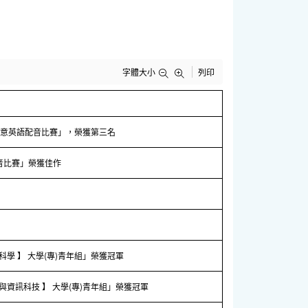
字體大小
列印
O創意英語配音比賽」，榮獲第三名
配音比賽」榮獲佳作
科學 】 大學(專)青年組」榮獲冠軍
活與資訊科技 】 大學(專)青年組」榮獲冠軍