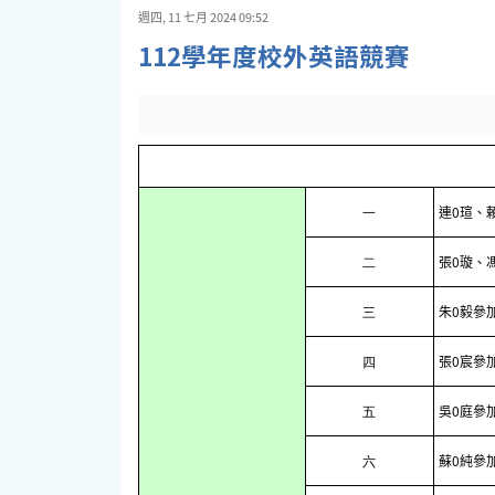
週四, 11 七月 2024 09:52
112學年度校外英語競賽
連0瑄、
一
張0璇、
二
朱0毅參
三
張0宸參
四
吳0庭參加
五
蘇0純參加
六