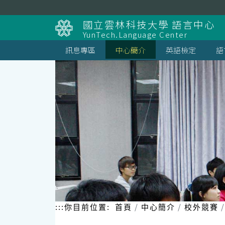
跳
到
國立雲林科技大學 語言中心
主
YunTech.Language Center
要
內
訊息專區
中心簡介
英語檢定
語
容
區
塊
:::
你目前位置:
首頁
中心簡介
校外競賽