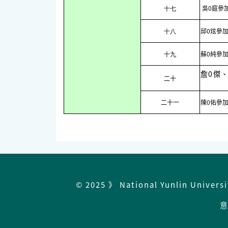
吳0庭參
十七
邱0炫參加
十八
蘇0純參加
十九
詹0傑
二十
二十一
陳0佑參加
© 2025 》 National Yunlin Univers