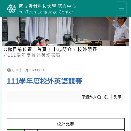
跳
國立雲林科技大學 語言中心
到
YunTech.Language Center
主
要
內
容
區
塊
:::
你目前位置:
首頁
中心簡介
校外競賽
111學年度校外英語競賽
週四, 09 十一月 2023 11:14
111學年度校外英語競賽
字體大小
列印
校外比賽