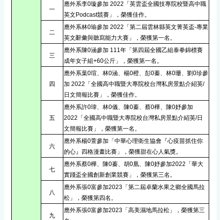
應外系李0璇參加 2022「英雲盃全國技專院校暨高中職
一
英文Podcast競賽」，榮獲佳作。
應外系林0瑜參加 2022「第二屆雲林縣英文菁英盃-專業
二
英文辭彙與聽寫能力大賽」，榮獲第一名。
應外系陳0涵參加 111年「第四屆全國乙組泰拳錦標賽
三
成年女子組+60公斤」，榮獲第一名。
應外系葉0瑄、林0涵、楊0橙、彭0蓁、林0珊、劉0珍參
四
加 2022「全國高中職暨大專院校台灣私房景點介紹英/
日文簡報比賽」，榮獲佳作。
應外系許0瑋、林0儀、陳0蓁、蔡0樺、陳0妤參加
五
2022「全國高中職暨大專院校台灣私房景點介紹英/日
文簡報比賽」，榮獲第一名。
應外系楊0萱參加「中華心理衛生協會『心疫苗抓住你
六
的心』四格漫畫比賽」，榮獲甜在心人氣獎。
應外系蔡0樺、陳0蓁、胡0凰、陳0妤參加2022「華大
七
實踐盃全國創新創業競賽」，榮獲第三名。
應外系張0富參加2023「第二屆卓蘭水果之鄉全國馬拉
八
松」，榮獲第四名。
應外系張0富參加2023「高美濕地馬拉松」，榮獲第三
九