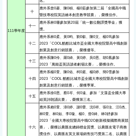
名。
應外系曾0菱、陳0楨、楊0茹參加第二屆「全國高中職
十
暨技專校院英語繪本創意教學競賽」，榮獲佳作。
應外系林0珊參加第20屆「統一數位翻譯獎學金」獲
十一
獎。
111學年度
應外系林0柔、黃0昀、劉0叡、陳0文、楊0筠參加
十二
2023「COOL酷酷比城市盃全國大專校院暨高中職創新
創業及創意行銷競賽」，榮獲優等。
應外系陳0伶、羅0綺、黃0婷、吳0恩、胡0凰參加
十三
2023「萬能盃英語讀者劇場比賽」，榮獲佳作。
應外系楊0萱、陳0佑、柯0庭、楊0婷、簡0雪參加
十四
2023「COOL 酷酷比城市盃全國大專校院暨高中職創新
創業及創意行銷競賽」，榮獲季軍。
應外系徐0恩、蔡0岑、何0遠、參加「文藻盃全國大專
十五
組英詩朗誦比賽」，榮獲第三名。
應外系賴0萱、漳0婷、謝0蕾、沈0祥、張0汝、汪0杰、
林0萱、林0如、李0璇、楊0、曾0綺、林0妤參加
2023「全國大專校院暨高中職O2O創新模擬國際商展競
十六
賽」，榮獲以農匯友總錦標金質獎、以農匯友電子商務
獎佳作、以農匯友英文展場銷售技巧獎第二名、以農匯