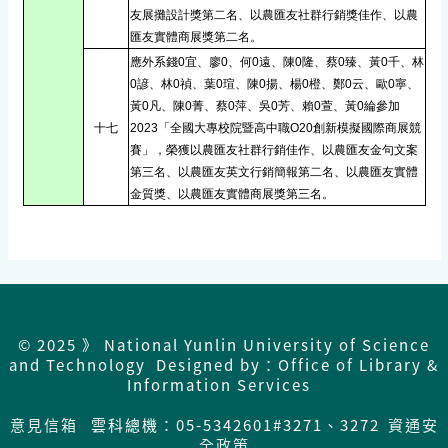
友展攤設計獎第二名、以農匯友社群行銷獎佳作、以農
匯友實體商展獎第二名。
應外系錢0宜、廖0、何0遠、陳0隆、蔡0臻、黃0千、林
0諺、林0禎、葉0瑄、陳0揚、楊0橙、鄭0云、歐0寧、
黃0凡、陳0菁、蔡0萍、吳0芳、賴0萱、黃0綸參加
十七
2023「全國大專校院暨高中職O20創新模擬國際商展競
賽」，榮獲以農匯友社群行銷佳作、以農匯友金句文案
第三名、以農匯友英文行銷簡報第二名、以農匯友實體
金質獎、以農匯友實體商展獎第三名。
© 2025 》 National Yunlin University of Science
and Technology Designed by：Office of Library &
Information Services
意見信箱
雲科總機：05-5342601#3271、3272
資通安
全政策